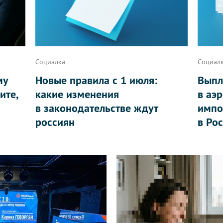
Социалка
Социал
му
Новые правила с 1 июля:
Выпл
ите,
какие изменения
в аэ
в законодательстве ждут
импо
россиян
в Ро