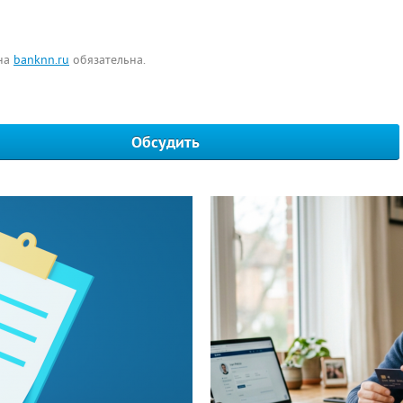
 на
banknn.ru
обязательна.
Обсудить