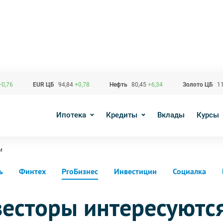
+0,76
EUR ЦБ
94,84
+0,78
Нефть
80,45
+6,34
Золото ЦБ
11
Ипотека
Кредиты
Вклады
Курсы
и
ь
Финтех
ProБизнес
Инвестиции
Социалка
весторы интересуютс