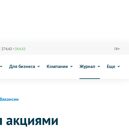
 274,43
+264,43
18+
Для бизнеса
Компании
Журнал
Еще
Вакансии
я акциями