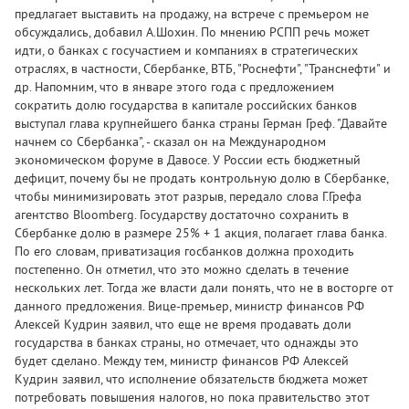
предлагает выставить на продажу, на встрече с премьером не
обсуждались, добавил А.Шохин. По мнению РСПП речь может
идти, о банках с госучастием и компаниях в стратегических
отраслях, в частности, Сбербанке, ВТБ, "Роснефти", "Транснефти" и
др. Напомним, что в январе этого года с предложением
сократить долю государства в капитале российских банков
выступал глава крупнейшего банка страны Герман Греф. "Давайте
начнем со Сбербанка", - сказал он на Международном
экономическом форуме в Давосе. У России есть бюджетный
дефицит, почему бы не продать контрольную долю в Сбербанке,
чтобы минимизировать этот разрыв, передало слова Г.Грефа
агентство Bloomberg. Государству достаточно сохранить в
Сбербанке долю в размере 25% + 1 акция, полагает глава банка.
По его словам, приватизация госбанков должна проходить
постепенно. Он отметил, что это можно сделать в течение
нескольких лет. Тогда же власти дали понять, что не в восторге от
данного предложения. Вице-премьер, министр финансов РФ
Алексей Кудрин заявил, что еще не время продавать доли
государства в банках страны, но отмечает, что однажды это
будет сделано. Между тем, министр финансов РФ Алексей
Кудрин заявил, что исполнение обязательств бюджета может
потребовать повышения налогов, но пока правительство этот