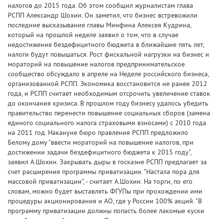
налогов до 2015 года. Об этом сообщил журналистам глава
РСПП Александр Шохин. Он заметил, что бизнес встревожили
последние высказывания главы Минфина Алексея Кудрина,
который на прошлой неделе заявил о том, что в случае
недостижения бездефицитного бюджета в ближайшие пять лет,
налоги будут повышаться. Рост фискальной нагрузки на бизнес и
мораторий на повышение налогов предпринимательское
сообщество обсуждало в апреле на Неделе российского бизнеса,
организованной РСПП. Экономика восстановится не ранее 2012
года, и РСПП считает необходимым отсрочить увеличение ставок
до окончания кризиса. В прошлом году бизнесу удалось убедить
правительство перенести повышение социальных сборов (замена
единого социального налога страховыми взносами) с 2010 года
на 2011 год. Накануне бюро правления РСПП предложило
Белому дому "ввести мораторий на повышение налогов, при
достижении задачи бездефицитного бюджета к 2015 году",
заявил А.Шохин. Закрывать дыры в госказне РСПП предлагает за
счет расширения программы приватизации. "Настала пора для
массовой приватизации", - считает А.Шохин. На торги, по его
словам, можно будет выставлять ФГУПы при прохождении ими
процедуры акционирования и АО, где у России 100% акций. "В
программу приватизации должны попасть более лакомые куски