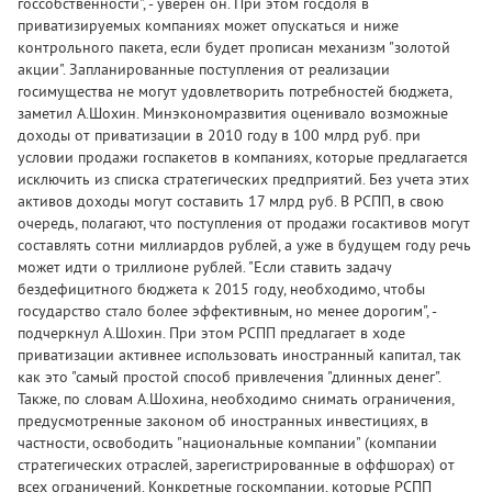
госсобственности", - уверен он. При этом госдоля в
приватизируемых компаниях может опускаться и ниже
контрольного пакета, если будет прописан механизм "золотой
акции". Запланированные поступления от реализации
госимущества не могут удовлетворить потребностей бюджета,
заметил А.Шохин. Минэкономразвития оценивало возможные
доходы от приватизации в 2010 году в 100 млрд руб. при
условии продажи госпакетов в компаниях, которые предлагается
исключить из списка стратегических предприятий. Без учета этих
активов доходы могут составить 17 млрд руб. В РСПП, в свою
очередь, полагают, что поступления от продажи госактивов могут
составлять сотни миллиардов рублей, а уже в будущем году речь
может идти о триллионе рублей. "Если ставить задачу
бездефицитного бюджета к 2015 году, необходимо, чтобы
государство стало более эффективным, но менее дорогим", -
подчеркнул А.Шохин. При этом РСПП предлагает в ходе
приватизации активнее использовать иностранный капитал, так
как это "самый простой способ привлечения "длинных денег".
Также, по словам А.Шохина, необходимо снимать ограничения,
предусмотренные законом об иностранных инвестициях, в
частности, освободить "национальные компании" (компании
стратегических отраслей, зарегистрированные в оффшорах) от
всех ограничений. Конкретные госкомпании, которые РСПП