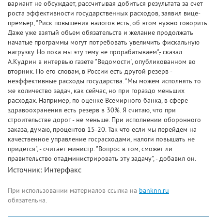
вариант не обсуждает, рассчитывая добиться результата за счет
роста эффективности государственных расходов, заявил вице-
премьер, "Риск повышения налогов есть, об этом нужно говорить.
Даже уже взятый объем обязательств и желание продолжать
начатые программы могут потребовать увеличить фискальную
нагрузку. Но пока мы эту тему не прорабатываем",- сказал
А.Кудрин в интервью газете "Ведомости", опубликованном во
вторник. По его словам, в России есть другой резерв -
неэффективные расходы государства. "Мы можем исполнять то
же количество задач, как сейчас, но при гораздо меньших
расходах. Например, по оценке Всемирного банка, в сфере
здравоохранения есть резерв в 30%. Я считаю, что при
строительстве дорог - не меньше. При исполнении оборонного
заказа, думаю, процентов 15-20. Так что если мы перейдем на
качественное управление госрасходами, налоги повышать не
придется", - считает министр. "Вопрос в том, сможет ли
правительство отадминистрировать эту задачу", - добавил он.
Источник: Интерфакс
При использовании материалов ссылка на
banknn.ru
обязательна.