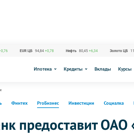
+0,76
EUR ЦБ
94,84
+0,78
Нефть
80,45
+6,34
Золото ЦБ
11
Ипотека
Кредиты
Вклады
Курсы
и
ь
Финтех
ProБизнес
Инвестиции
Социалка
анк предоставит ОАО