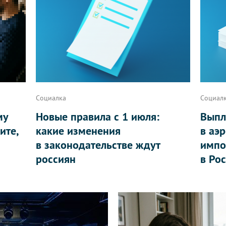
Социалка
Социал
му
Новые правила с 1 июля:
Выпл
ите,
какие изменения
в аэ
в законодательстве ждут
импо
россиян
в Ро