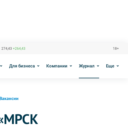
 274,43
+264,43
18+
Для бизнеса
Компании
Журнал
Еще
Вакансии
 «МРСК