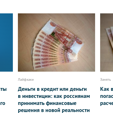
Лайфхаки
Занять
аты
Деньги в кредит или деньги
Как 
в инвестиции: как россиянам
пога
ого
принимать финансовые
расч
решения в новой реальности