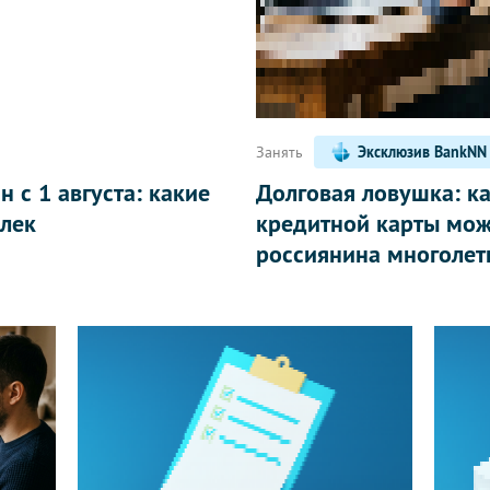
Написать
Занять
Эксклюзив BankNN
 с 1 августа: какие
Долговая ловушка: к
лек
кредитной карты мож
россиянина многолет