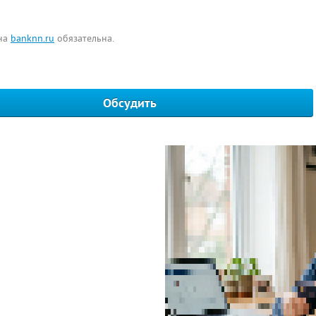
 на
banknn.ru
обязательна.
Обсудить