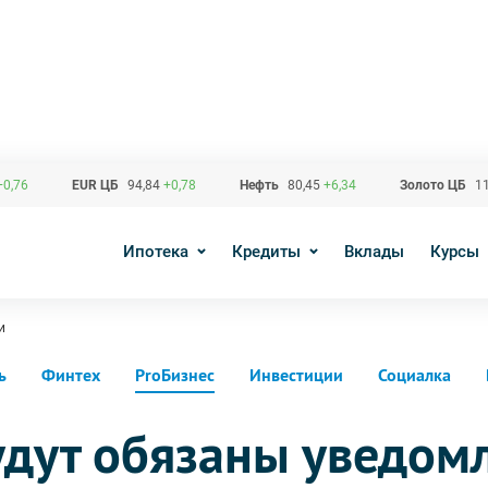
+0,76
EUR ЦБ
94,84
+0,78
Нефть
80,45
+6,34
Золото ЦБ
11
Ипотека
Кредиты
Вклады
Курсы
и
ь
Финтех
ProБизнес
Инвестиции
Социалка
удут обязаны уведом