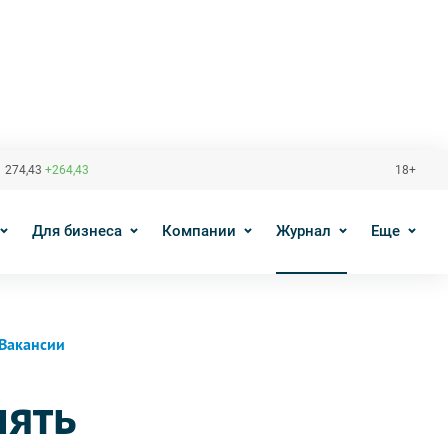
 274,43
+264,43
18+
Для бизнеса
Компании
Журнал
Еще
Вакансии
лять