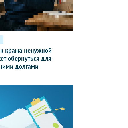
ак кража ненужной
ет обернуться для
ними долгами