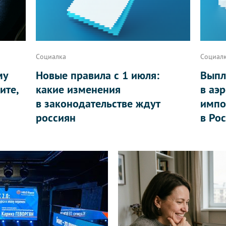
Социалка
Социал
му
Новые правила с 1 июля:
Выпл
ите,
какие изменения
в аэ
в законодательстве ждут
импо
россиян
в Ро