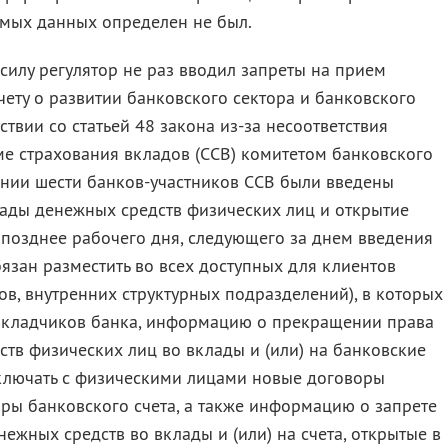
емых данных определен не был.
 силу регулятор не раз вводил запреты на прием
чету о развитии банковского сектора и банковского
тствии со статьей 48 закона
из-за
несоответствия
ме страхования вкладов (ССВ) комитетом банковского
ении шести банков-участников ССВ были введены
лады денежных средств физических лиц и открытие
 позднее рабочего дня, следующего за днем введения
бязан разместить во всех доступных для клиентов
в, внутренних структурных подразделений), в которых
вкладчиков банка, информацию о прекращении права
тв физических лиц во вклады и (или) на банковские
аключать с физическими лицами новые договоры
ры банковского счета, а также информацию о запрете
ежных средств во вклады и (или) на счета, открытые в