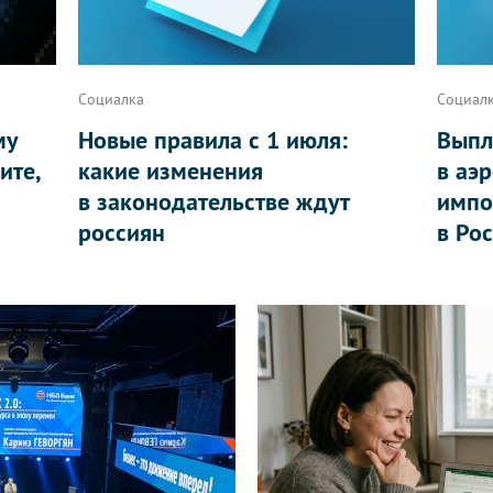
Социалка
Социал
му
Новые правила с 1 июля:
Выпл
ите,
какие изменения
в аэ
в законодательстве ждут
импо
россиян
в Ро