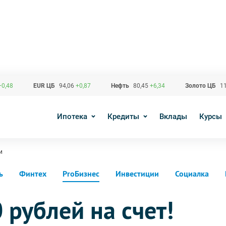
+0,48
EUR ЦБ
94,06
+0,87
Нефть
80,45
+6,34
Золото ЦБ
11
Ипотека
Кредиты
Вклады
Курсы
и
ь
Финтех
ProБизнес
Инвестиции
Социалка
 рублей на счет!