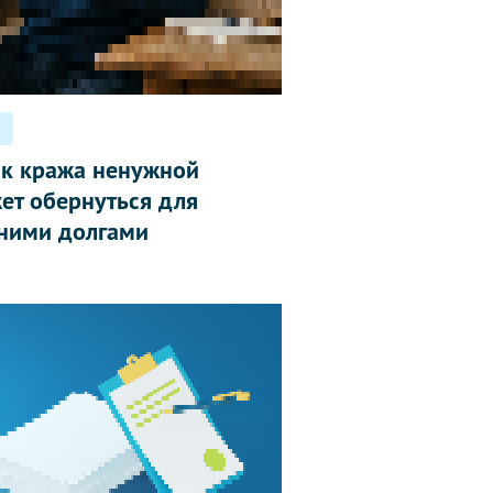
ак кража ненужной
ет обернуться для
ними долгами