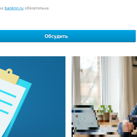
 на
banknn.ru
обязательна.
Обсудить
Написать