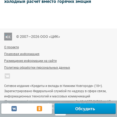
холодный расчет вместо горячих эмоций
© 2007—2026 ООО «ЦИК»
О проекте
Правовая информация
Размещение информации на сайте
Политика обработки персональных данных
Сетевое издание «Кредиты и вклады в Нижнем Новгороде» (18+).
Зарегистрировано Федеральной службой по надзору в сфере связи,
информационных технологий и массовых коммуникаций
(Роскомнадзор) за регистрационным номером Эл № ФС77-54763 от 17
Продолжая использовать наш сайт, вы даёте согласие на обработку файлов cookie,
июля 2013 г.
Обсудить
включая использование Яндекс.Метрики, в целях улучшения работы сайта.
Узнать больше
Ок