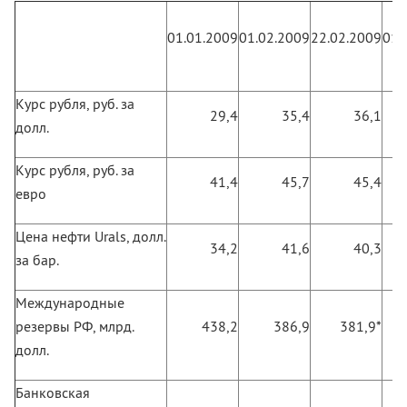
01.01.2009
01.02.2009
22.02.2009
01.
Курс рубля, руб. за
29,4
35,4
36,1
долл.
Курс рубля, руб. за
41,4
45,7
45,4
евро
Цена нефти Urals, долл.
34,2
41,6
40,3
за бар.
Международные
резервы РФ, млрд.
438,2
386,9
381,9*
долл.
Банковская