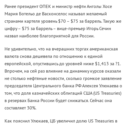
Ранее президент ОПЕК и министр нефти Анголы Хосе
Мария Ботельо де Васконселос называл желаемый
странами картеля уровень $70 – $75 за баррель. Такую же
цифру – $75 за баррель – вице-премьер Игорь Сечин
назвал наиболее благоприятной для России.
Не удивительно, что на вчерашних торгах американская
валюта снова дешевела по отношению к единой
европейской, опустившись до уровней ниже $1,413 за ?1.
Впрочем, на сей раз влияние на динамику курсов оказали
не столько нефтяные новости, сколько громкое заявление
председателя Центрального банка РФ Алексея Улюкаева о
том, что доля казначейских облигаций США (US Treasuries)
в резервах Банка России будет снижаться. Сейчас она
составляет 30%.
Как пояснил Улюкаев, ЦБ увеличил долю US Treasuries в