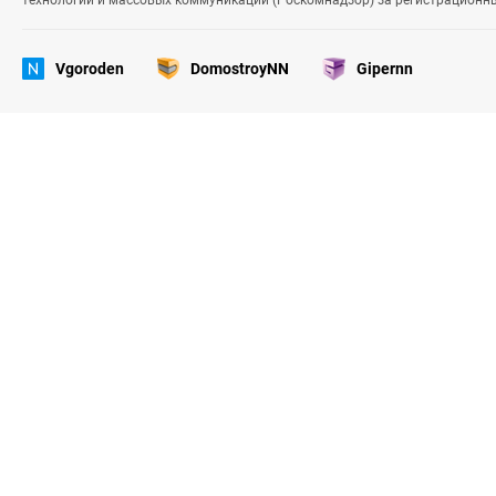
технологий и массовых коммуникаций (Роскомнадзор) за регистрационн
Vgoroden
DomostroyNN
Gipernn