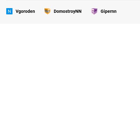
Vgoroden
DomostroyNN
Gipernn