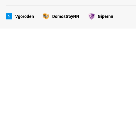
Vgoroden
DomostroyNN
Gipernn