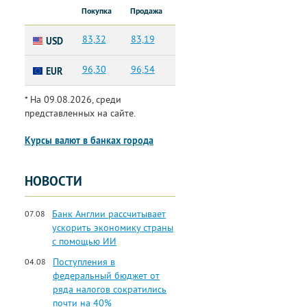
Покупка
Продажа
83,32
83,19
USD
96,30
96,54
EUR
* На 09.08.2026, среди
представленных на сайте.
Курсы валют в банках города
НОВОСТИ
Банк Англии рассчитывает
07.08
ускорить экономику страны
с помощью ИИ
Поступления в
04.08
федеральный бюджет от
ряда налогов сократились
почти на 40%