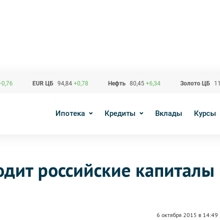
+0,76
EUR ЦБ
94,84
+0,78
Нефть
80,45
+6,34
Золото ЦБ
11
Ипотека
Кредиты
Вклады
Курсы
одит российские капиталы
6 октября 2015 в 14:49