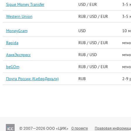
Sigue Money Transfer
USD / EUR
3-5 
Western Union
RUB / USD / EUR
3-5 
MoneyGram
USD
10 м
Rapida
RUB / USD / EUR
мгно
АзияЭкспресс
RUB / USD
мгно
beGOm
RUB / USD / EUR
мгно
Почта России (КиберДеньги)
RUB
2-9 
© 2007—2026 ООО «ЦИК»
О проекте
Правовая информац