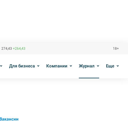
 274,43
+264,43
18+
Для бизнеса
Компании
Журнал
Еще
Вакансии