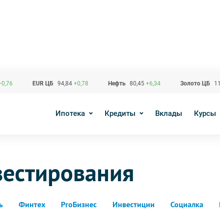
+0,76
EUR ЦБ
94,84
+0,78
Нефть
80,45
+6,34
Золото ЦБ
11
Ипотека
Кредиты
Вклады
Курсы
вестирования
ь
Финтех
ProБизнес
Инвестиции
Социалка