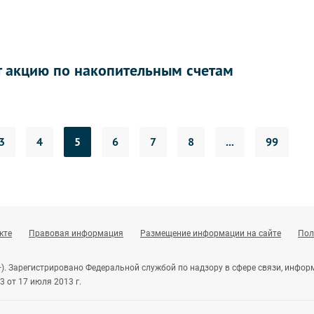
т акцию по накопительным счетам
3
4
5
6
7
8
...
99
кте
Правовая информация
Размещение информации на сайте
Пол
+). Зарегистрировано Федеральной службой по надзору в сфере связи, инф
 от 17 июля 2013 г.