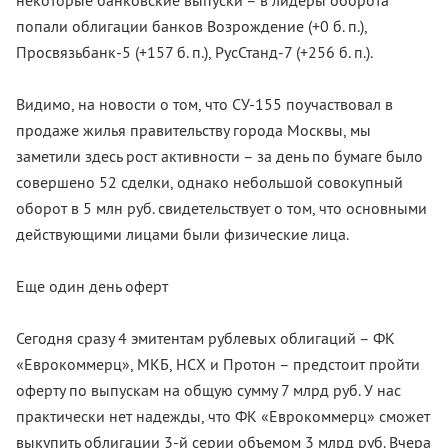
некоторые банковские выпуски – в лидеры оборота
попали облигации банков Возрождение (+0 б. п.),
Просвязьбанк-5 (+157 б. п.), РусСтанд-7 (+256 б. п.).
Видимо, на новости о том, что СУ-155 поучаствовал в
продаже жилья правительству города Москвы, мы
заметили здесь рост активности – за день по бумаге было
совершено 52 сделки, однако небольшой совокупный
оборот в 5 млн руб. свидетельствует о том, что основными
действующими лицами были физические лица.
Еще один день оферт
Сегодня сразу 4 эмитентам рублевых облигаций – ФК
«Еврокоммерц», МКБ, НСХ и Протон – предстоит пройти
оферту по выпускам на общую сумму 7 млрд руб. У нас
практически нет надежды, что ФК «Еврокоммерц» сможет
выкупить облигации 3-й серии объемом 3 млрд руб. Вчера