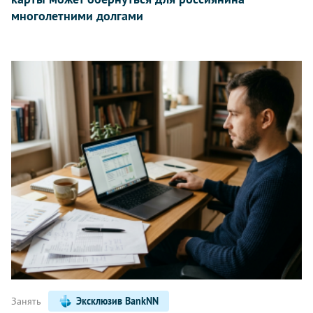
многолетними долгами
Занять
Эксклюзив BankNN