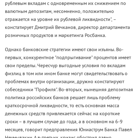
рублевым вкладам с одновременным их снижением по
валютным депозитам, несомненно, положительно
отражается на уровне их рублевой ликвидности", –
констатирует Дмитрий Вечканов, директор департамента
розничных продуктов и маркетинга Росбанка.
Однако банковские стратегии имеют свои изъяны. Во-
первых, конкурентное "подпрыгивание" процентов имеет
свои пределы. Чересчур выгодные условия по вкладам
физлиц в том или ином банке могут свидетельствовать о
проблемах внутри организации, дружно констатируют
собеседники "Профиля". Во-вторых, нынешняя депозитная
политика российских банков решает лишь проблему
краткосрочной ликвидности, то есть основная масса
денежных средств привлекается сейчас на короткие
сроки – в лучшем случае до года, а в основном на 6-9
месяцев, говорит предправления Юниаструм Банка Павел
Неумывакин. А в-третьих, кризис обострил давно