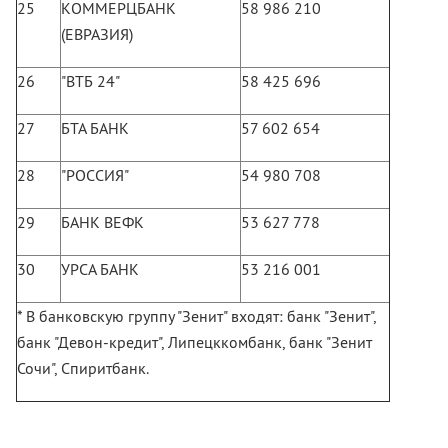
25
КОММЕРЦБАНК
58 986 210
(ЕВРАЗИЯ)
26
"ВТБ 24"
58 425 696
27
БТА БАНК
57 602 654
28
"РОССИЯ"
54 980 708
29
БАНК ВЕФК
53 627 778
30
УРСА БАНК
53 216 001
* В банковскую группу "Зенит" входят: банк "Зенит",
банк "Девон-кредит", Липецккомбанк, банк "Зенит
Сочи", Спиритбанк.