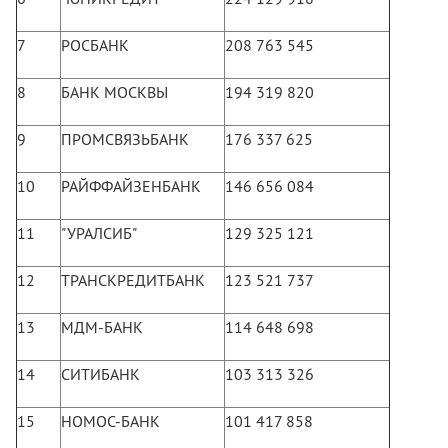
7
РОСБАНК
208 763 545
8
БАНК МОСКВЫ
194 319 820
9
ПРОМСВЯЗЬБАНК
176 337 625
10
РАЙФФАЙЗЕНБАНК
146 656 084
11
"УРАЛСИБ"
129 325 121
12
ТРАНСКРЕДИТБАНК
123 521 737
13
МДМ-БАНК
114 648 698
14
СИТИБАНК
103 313 326
15
НОМОС-БАНК
101 417 858