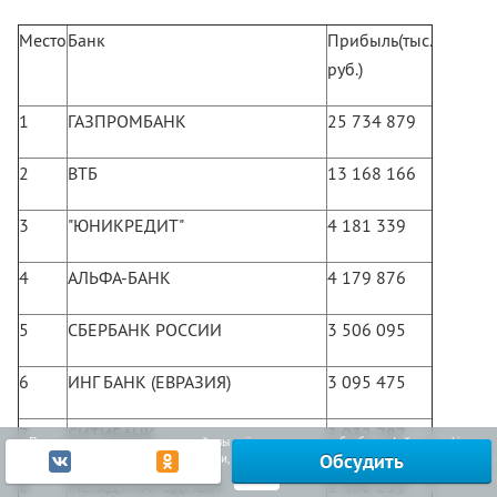
Место
Банк
Прибыль(тыс.
руб.)
1
ГАЗПРОМБАНК
25 734 879
2
ВТБ
13 168 166
3
"ЮНИКРЕДИТ"
4 181 339
4
АЛЬФА-БАНК
4 179 876
5
СБЕРБАНК РОССИИ
3 506 095
6
ИНГ БАНК (ЕВРАЗИЯ)
3 095 475
7
СИТИБАНК
3 032 787
Продолжая использовать наш сайт, вы даёте согласие на обработку файлов cookie,
Обсудить
включая использование Яндекс.Метрики, в целях улучшения работы сайта.
Узнать больше
Ок
8
МЕЖДУНАРОДНЫЙ
1 450 219