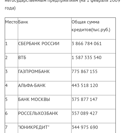
негосударственным предприятиям (на 1 февраля 2009
года)
Место
Банк
Общая сумма
кредитов(тыс.руб.)
1
СБЕРБАНК РОССИИ
3 866 784 061
2
ВТБ
1 587 335 540
3
ГАЗПРОМБАНК
775 867 155
4
АЛЬФА-БАНК
443 518 120
5
БАНК МОСКВЫ
375 877 147
6
РОССЕЛЬХОЗБАНК
357 089 427
7
"ЮНИКРЕДИТ"
344 975 690