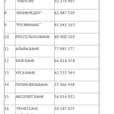
7
"УРАЛСИБ"
92 270 465
8
"ЮНИКРЕДИТ"
82 887 559
9
"РУСФИНАНС"
81 043 163
10
РОССЕЛЬХОЗБАНК
80 900 103
11
АЛЬФА-БАНК
77 085 277
12
ХКФ БАНК
66 818 478
13
УРСА БАНК
62 535 363
14
ПРОМСВЯЗЬБАНК
57 366 438
15
АБСОЛЮТ БАНК
56 016 922
16
"РЕНЕССАНС
50 587 925