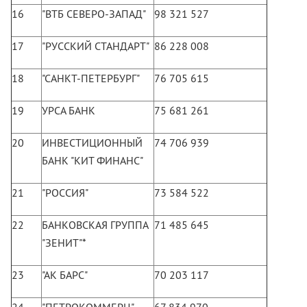
16
"ВТБ СЕВЕРО-ЗАПАД"
98 321 527
17
"РУССКИЙ СТАНДАРТ"
86 228 008
18
"САНКТ-ПЕТЕРБУРГ"
76 705 615
19
УРСА БАНК
75 681 261
20
ИНВЕСТИЦИОННЫЙ
74 706 939
БАНК "КИТ ФИНАНС"
21
"РОССИЯ"
73 584 522
22
БАНКОВСКАЯ ГРУППА
71 485 645
"ЗЕНИТ"*
23
"АК БАРС"
70 203 117