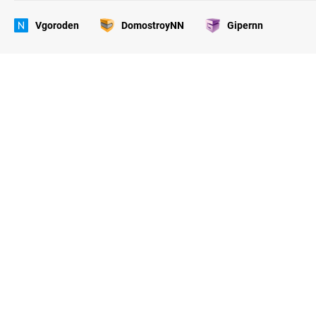
Vgoroden
DomostroyNN
Gipernn