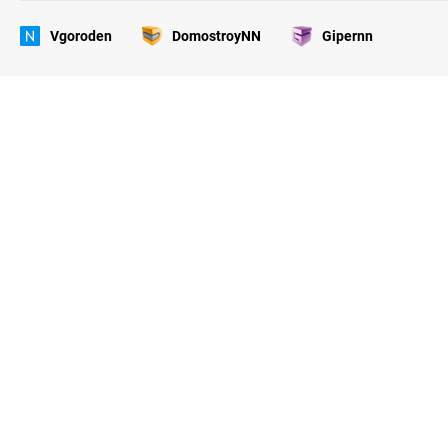
Vgoroden
DomostroyNN
Gipernn