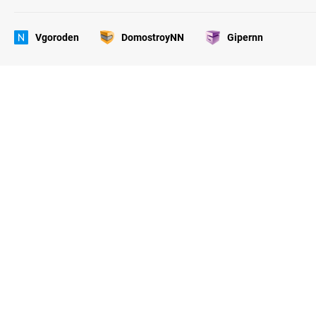
Vgoroden
DomostroyNN
Gipernn