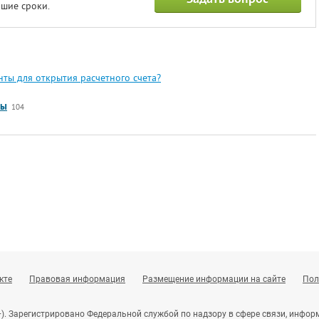
шие сроки.
ты для открытия расчетного счета?
сы
104
кте
Правовая информация
Размещение информации на сайте
Пол
+). Зарегистрировано Федеральной службой по надзору в сфере связи, инф