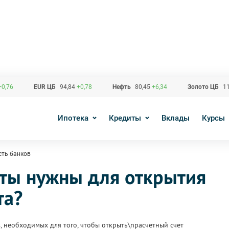
+0,76
EUR ЦБ
94,84
+0,78
Нефть
80,45
+6,34
Золото ЦБ
11
Ипотека
Кредиты
Вклады
Курсы
сть банков
ты нужны для открытия
та?
 необходимых для того, чтобы открыть\nрасчетный счет