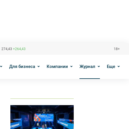
 274,43
+264,43
18+
Для бизнеса
Компании
Журнал
Еще