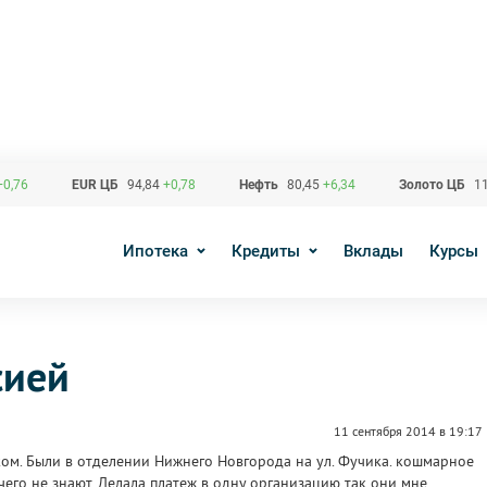
+0,76
EUR ЦБ
94,84
+0,78
Нефть
80,45
+6,34
Золото ЦБ
11
Ипотека
Кредиты
Вклады
Курсы
сией
11 сентября 2014 в 19:17
ком. Были в отделении Нижнего Новгорода на ул. Фучика. кошмарное
его не знают. Делала платеж в одну организацию так они мне