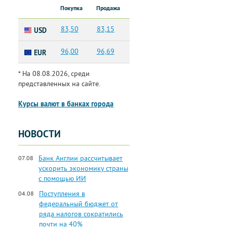
Покупка
Продажа
83,50
83,15
USD
96,00
96,69
EUR
* На 08.08.2026, среди
представленных на сайте.
Курсы валют в банках города
НОВОСТИ
Банк Англии рассчитывает
07.08
ускорить экономику страны
с помощью ИИ
Поступления в
04.08
федеральный бюджет от
ряда налогов сократились
почти на 40%