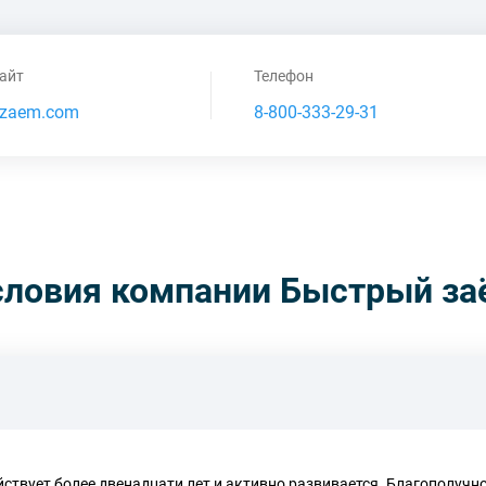
айт
Телефон
zaem.com
8-800-333-29-31
словия компании Быстрый за
йствует более двенадцати лет и активно развивается. Благополучн