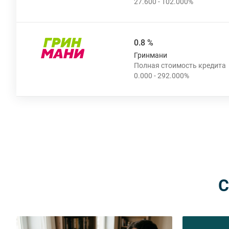
0.8 %
Гринмани
С