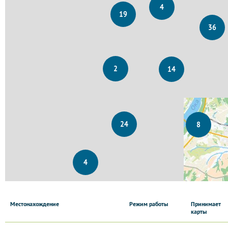
4
19
36
2
14
24
8
4
Местонахождение
Режим работы
Принимает
карты