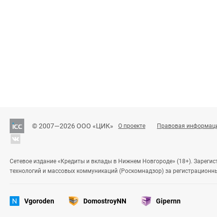
декабря 1991 года Центральным банком Российской Федерации бан
законом порядке.
В августе 1993 года было принято решение об изменении названия
региональный банк Внешторгбанка РФ».
В мае 1997 года было принято решение об изменении названия бан
«Волго-Окский коммерческий региональный банк Внешторгбанка».
В апреле 2003 года было принято решение об изменении фирменног
сокращенного наименования банка на Закрытое Акционерное Обще
банк» ЗАО «ВОКБАНК».
© 2007—2026 ООО «ЦИК»
О проекте
Правовая информац
С декабря 2014 года фирменное полное и сокращенное наименова
общество «Волго-Окский коммерческий банк» АО «ВОКБАНК».
АО «ВОКБАНК» — это универсальный банк для предпринимателей и м
Сетевое издание «Кредиты и вклады в Нижнем Новгороде» (18+). Зареги
весь комплекс банковских операций.
технологий и массовых коммуникаций (Роскомнадзор) за регистрационн
Банк осуществляет все виды операций в рублях и в иностранной вал
WESTERN UNION, ЮНИСТРИМ, ЗОЛОТАЯ КОРОНА и CONTACT.
Vgoroden
DomostroyNN
Gipernn