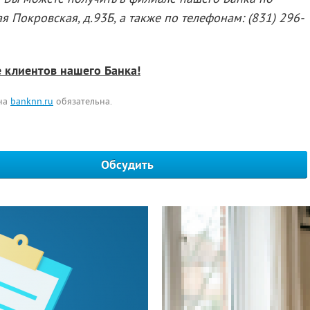
ая Покровская, д.93Б, а также по телефонам: (831) 296-
е клиентов нашего Банка!
 на
banknn.ru
обязательна.
Обсудить