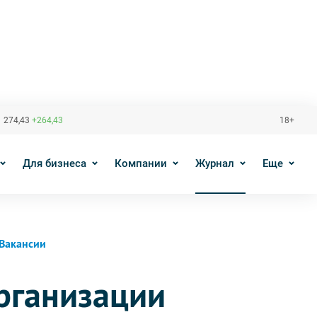
 274,43
+264,43
18+
Для бизнеса
Компании
Журнал
Еще
Вакансии
рганизации