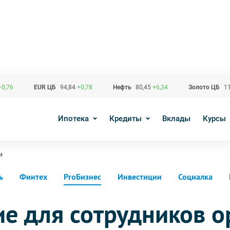
+0,76
EUR ЦБ
94,84
+0,78
Нефть
80,45
+6,34
Золото ЦБ
11
Ипотека
Кредиты
Вклады
Курсы
и
ь
Финтех
ProБизнес
Инвестиции
Социалка
е для сотрудников о