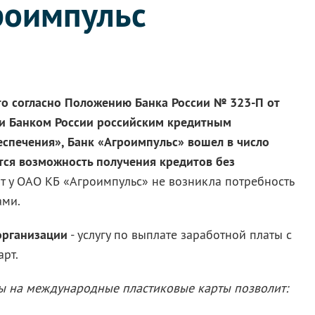
роимпульс
то согласно Положению Банка России № 323-П от
нии Банком России российским кредитным
еспечения», Банк «Агроимпульс» вошел в число
тся возможность получения кредитов без
 у ОАО КБ «Агроимпульс» не возникла потребность
ами.
организации
- услугу по выплате заработной платы с
рт.
ы на международные пластиковые карты позволит: