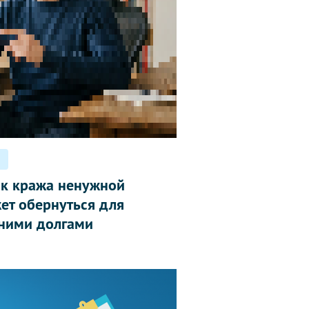
ак кража ненужной
ет обернуться для
ними долгами