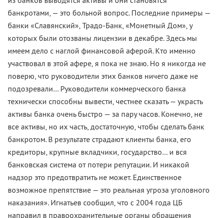
из банков выводятся активы и они становятся
банкротами, — это больной вопрос. Последние примеры —
банки «Славянский», Традо-Банк, «Монетный Дом», у
которых были отозваны лицензии в декабре. Здесь мы
имеем дело с наглой финансовой аферой. Кто именно
участвовал в этой афере, я пока не знаю. Но я никогда не
поверю, что руководители этих банков ничего даже не
подозревали… Руководители коммерческого банка
технически способны вывести, честнее сказать — украсть
активы банка очень быстро — за пару часов. Конечно, не
все активы, но их часть, достаточную, чтобы сделать банк
банкротом. В результате страдают клиенты банка, его
кредиторы, крупные вкладчики, государство… и вся
банковская система от потери репутации. И никакой
надзор это предотвратить не может. Единственное
возможное препятствие — это реальная угроза уголовного
наказания». Игнатьев сообщил, что с 2004 года ЦБ
направил в правоохранительные органы обращения