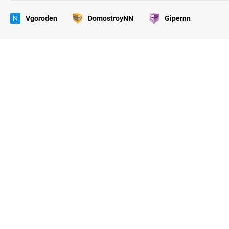
Vgoroden
DomostroyNN
Gipernn