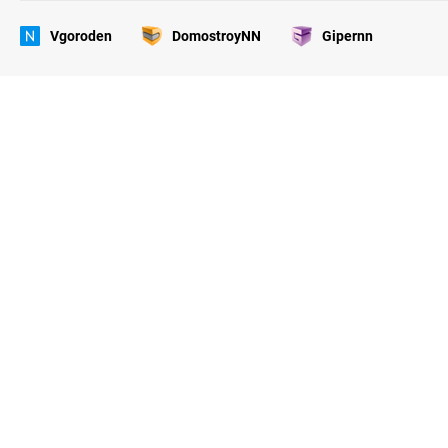
Vgoroden
DomostroyNN
Gipernn