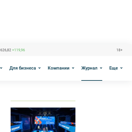
 626,82
+119,96
18+
Для бизнеса
Компании
Журнал
Еще