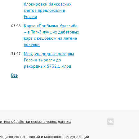
блокировки банковских
счетов предложили в
России
Карта «Прибыль» Уралсиба
03.08
– в Топ-3 лучших дебетовых
карт с кешбэком на летние
покупки
Международные резервы
31.07
России выросли до
рекордных $732,1 млрд
Все
итика обработки персональных данных
ормационных технологий и массовых коммуникаций