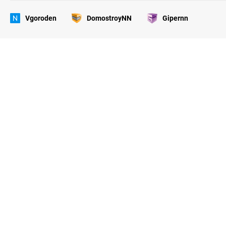
Vgoroden
DomostroyNN
Gipernn