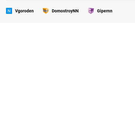
Vgoroden
DomostroyNN
Gipernn