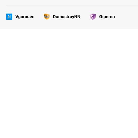
Vgoroden
DomostroyNN
Gipernn