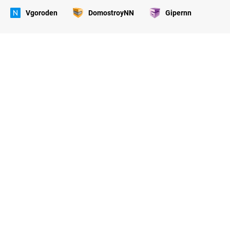
Vgoroden
DomostroyNN
Gipernn