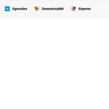
Vgoroden
DomostroyNN
Gipernn