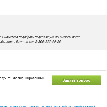
е множетсво подобрать подходящую мы сможем после
общения с Вами по тел. 8-800-333-50-86.
получить квалифицированный
Задать вопрос
екомендуете брать ипотечные кредиты в той или иной валюте?