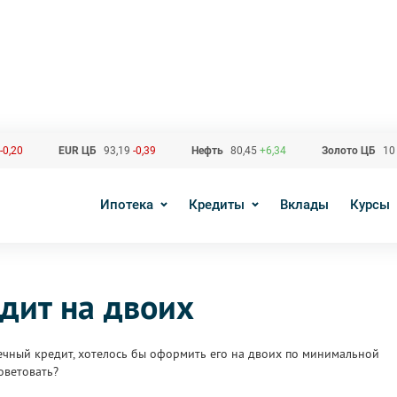
-0,20
EUR ЦБ
93,19
-0,39
Нефть
80,45
+6,34
Золото ЦБ
10
Ипотека
Кредиты
Вклады
Курсы
дит на двоих
ечный кредит, хотелось бы оформить его на двоих по минимальной
оветовать?