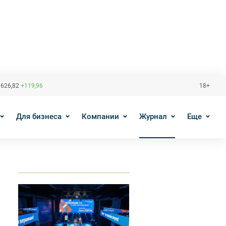
 626,82
+119,96
18+
Для бизнеса
Компании
Журнал
Еще