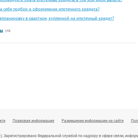
на себя подбор и оформление ипотечного кредита?
епланировку в квартире, купленной на ипотечный кредит?
сы
198
кте
Правовая информация
Размещение информации на сайте
Пол
+). Зарегистрировано Федеральной службой по надзору в сфере связи, инф