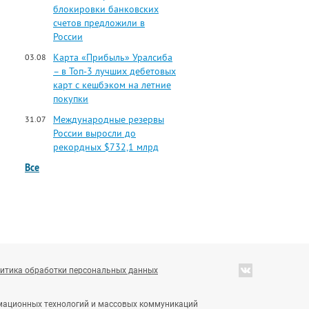
блокировки банковских
счетов предложили в
России
Карта «Прибыль» Уралсиба
03.08
– в Топ-3 лучших дебетовых
карт с кешбэком на летние
покупки
Международные резервы
31.07
России выросли до
рекордных $732,1 млрд
Все
итика обработки персональных данных
ормационных технологий и массовых коммуникаций