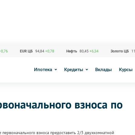
+0,76
EUR ЦБ
94,84
+0,78
Нефть
80,45
+6,34
Золото ЦБ
11
Ипотека
Кредиты
Вклады
Курсы
рвоначального взноса по
ве первоначального взноса предоставить 2/3 двухкомнатной