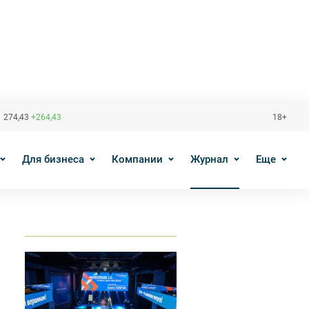
 274,43
+264,43
18+
Для бизнеса
Компании
Журнал
Еще