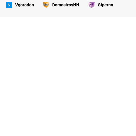
Vgoroden
DomostroyNN
Gipernn