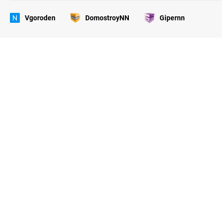
Vgoroden
DomostroyNN
Gipernn