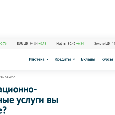
+0,76
EUR ЦБ
94,84
+0,78
Нефть
80,45
+6,34
Золото ЦБ
11
Ипотека
Кредиты
Вклады
Курсы
сть банков
ационно-
ные услуги вы
е?