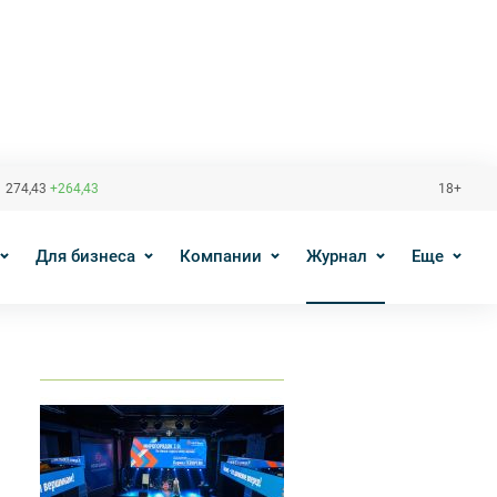
 274,43
+264,43
18+
Для бизнеса
Компании
Журнал
Еще