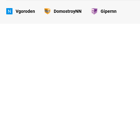
Vgoroden
DomostroyNN
Gipernn