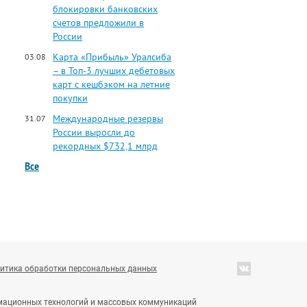
блокировки банковских
счетов предложили в
России
Карта «Прибыль» Уралсиба
03.08
– в Топ-3 лучших дебетовых
карт с кешбэком на летние
покупки
Международные резервы
31.07
России выросли до
рекордных $732,1 млрд
Все
итика обработки персональных данных
ормационных технологий и массовых коммуникаций