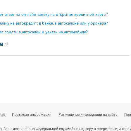
ет ответ на он-лайн заявку на открытие кредитной карты?
аявку на автокредит: в банке, в автосалоне или у брокера?
ег придти в автосалон и уехать на автомобиле?
сы
68
кте
Правовая информация
Размещение информации на сайте
Пол
+). Зарегистрировано Федеральной службой по надзору в сфере связи, инф