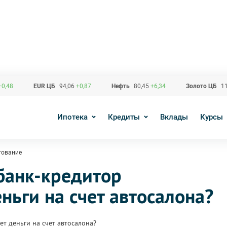
+0,48
EUR ЦБ
94,06
+0,87
Нефть
80,45
+6,34
Золото ЦБ
11
Ипотека
Кредиты
Вклады
Курсы
тование
 банк-кредитор
ньги на счет автосалона?
ет деньги на счет автосалона?