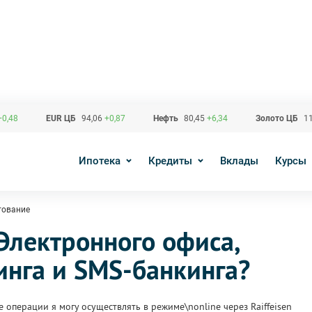
+0,48
EUR ЦБ
94,06
+0,87
Нефть
80,45
+6,34
Золото ЦБ
11
Ипотека
Кредиты
Вклады
Курсы
тование
Электронного офиса,
инга и SMS-банкинга?
 операции я могу осуществлять в режиме\nonline через Raiffeisen