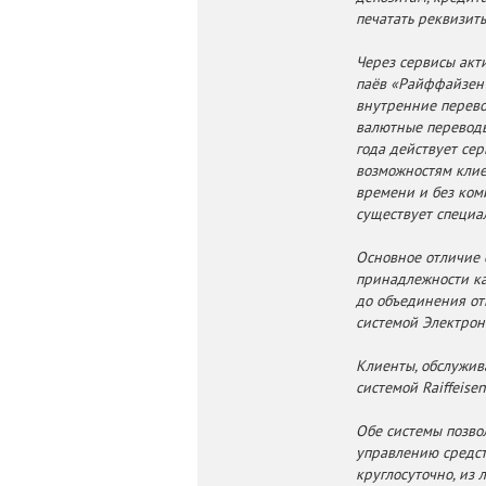
печатать реквизиты
Через сервисы акт
паёв «Райффайзен 
внутренние перево
валютные переводы
года действует се
возможностям клие
времени и без ком
существует специа
Основное отличие 
принадлежности ка
до объединения от
системой Электрон
Клиенты, обслужив
системой Raiffeis
Обе системы позво
управлению средст
круглосуточно, из 