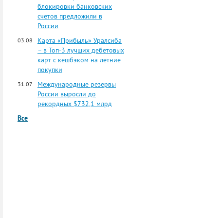
блокировки банковских
счетов предложили в
России
Карта «Прибыль» Уралсиба
03.08
– в Топ-3 лучших дебетовых
карт с кешбэком на летние
покупки
Международные резервы
31.07
России выросли до
рекордных $732,1 млрд
Все