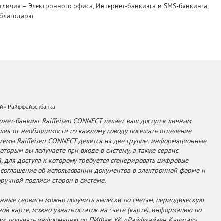
личия – Электронного офиса, Интернет-банкинга и SMS-банкинга,
 благодарю
ий» Райффайзенбанка
рнет-банкинг Raiffeisen CONNECT делает ваш доступ к личным
авляя от необходимости по каждому поводу посещать отделение
стемы Raiffeisen CONNECT делятся на две группы: информационные
которым вы получаете при входе в систему, а также сервис
, для доступа к которому требуется сгенерировать цифровые
 соглашение об использовании документов в электронной форме и
оручной подписи сторон в системе.
ные сервисы можно получить выписки по счетам, периодическую
ой карте, можно узнать остаток на счете (карте), информацию по
ам, получать информацию по ПИФам УК «Райффайзен Капитал»,