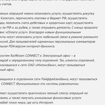
 счетов.
ивных операций можно оплачивать услуги, осуществлять докупку
Капитал», перечислять платежи в бюджет РФ, осуществлять
ды, пополнять счета дебетовых и кредитных карт, осуществлять
 по РФ и за рубеж, а также открывать депозиты. С конца прошлого
рвис «Оплата услуг». Благодаря новым функциональным
нты могут оплачивать услуги мобильной связи в режиме реального
иссий. Для пользователей карманных персональных компьютеров
льная PDA-версия интернет-банкинга.
систем Raiffeisen CONNECT и Электронный офис – в
ждой к определенному типу отделений. Так, клиенты отделений,
носившихся к сети ОАО «Импэксбанк», могут пользоваться
ный офис.
ающиеся в отделениях сети Райффайзенбанка, могут пользоваться
en CONNECT. Функционально эти системы равнозначны.
ляют осуществлять практически полный спектр операций по
вами, а также получать уникальные финансовые услуги
любой точки мира, где есть Интернет.