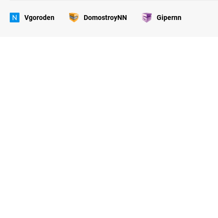
Vgoroden
DomostroyNN
Gipernn