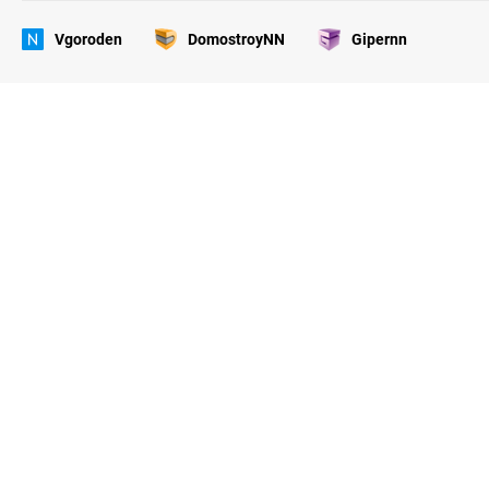
Vgoroden
DomostroyNN
Gipernn