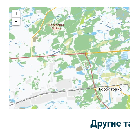
+
-
Другие 