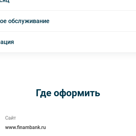
сяц
кое обслуживание
мация
Где оформить
Сайт
www.finambank.ru