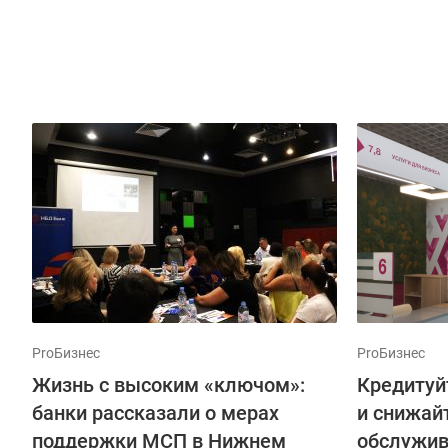
ProБизнес
ProБизнес
Жизнь с высоким «ключом»:
Кредитуй
банки рассказали о мерах
и снижай
поддержки МСП в Нижнем
обслужив