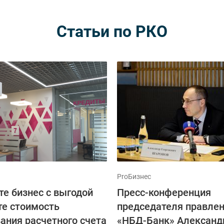
Статьи по РКО
ProБизнес
те бизнес с выгодой
Пресс-конференция
те стоимость
председателя правле
ания расчетного счета
«НБД-Банк» Александ