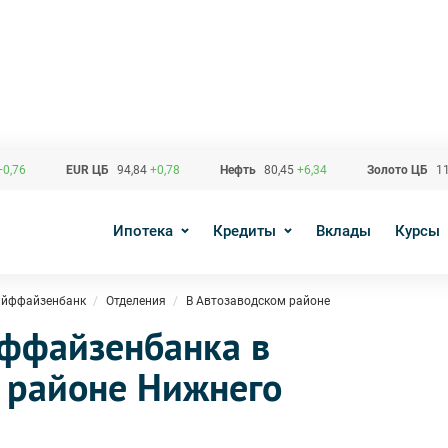
+0,76
EUR ЦБ
94,84
+0,78
Нефть
80,45
+6,34
Золото ЦБ
11
Ипотека
Кредиты
Вклады
Курсы
айффайзенбанк
Отделения
В Автозаводском районе
ффайзенбанка в
 районе Нижнего