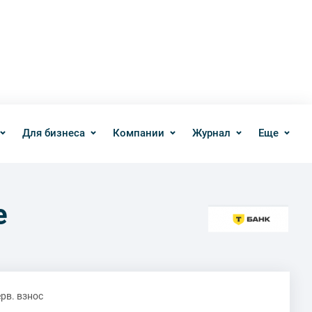
Для бизнеса
Компании
Журнал
Еще
е
рв. взнос