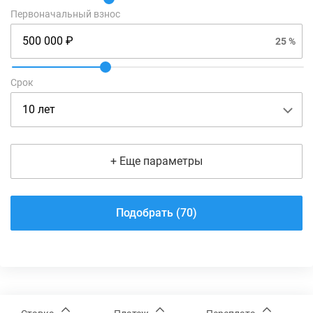
Коммерческая недвижимость
Первоначальный взнос
25 %
Строительство дома
Под залог недвижимости
Низкие процентные ставки
Срок
Без первоначального взноса
Материнский капитал
Рефинансирование
+ Еще параметры
Подобрать (70)