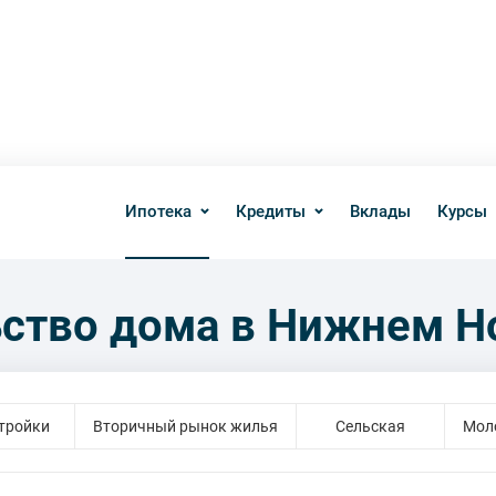
Ипотека
Кредиты
Вклады
Курсы
ьство дома в Нижнем Н
тройки
Вторичный рынок жилья
Сельская
Мол
ижимость
Строительство дома
Под залог н