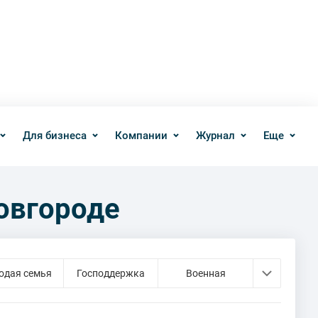
Для бизнеса
Компании
Журнал
Еще
овгороде
одая семья
Господдержка
Военная
едвижимости
Низкие процентные ставки